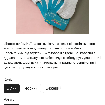
Шкарпетки "cліди" надають відчуття голих ніг, оскільки вони
мають дуже низьку довжину і залишаються майже
непомітними під взуттям. Виготовлені з гребінної бавовни з
додаванням еластану, що забезпечує свободу руху для стопи і
дозволяють шкірі дихати, зменшуючи ризик потовиділення і
дискомфорту під час спекотних днів.
Колір
Білий
Чорний
Бежевий
Розмір