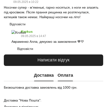
09.05.2025 в 10:22
Носочки супер - м'якенькі, гарно носяться, з ноги не злазять
під кросівком. Після прання рещинка не розтягнулася,
катишків також немає. Найкращі носочки на літо!
Відповісти
Krokus
09.05.2025 в 14:47
Авраменко Алла, дякуємо за замовлення 💙💛
Відповісти
Написати відгук
Доставка
Оплата
Безкоштовна доставка замовлень від 1000 грн.
Доставка "Нова Пошта":
Доставка в відділення;