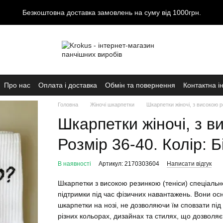
Безкоштовна доставка замовлень на суму від 1000грн.
Про нас
Оплата і доставка
Обмін та повернення
Контактна і
Головна
Жіночі шкарпетки
Шкарпетки жіночі, з високою р
Шкарпетки жіночі, з 
Розмір 36-40. Колір: Б
В наявності
Артикул: 2170303604
Написати відгук
Шкарпетки з високою резинкою (теніси) спеціаль
підтримки під час фізичних навантажень. Вони ос
шкарпетки на нозі, не дозволяючи їм сповзати під 
різних кольорах, дизайнах та стилях, що дозволяє