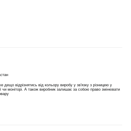
астан
е дещо відрізнятись від кольору виробу у зв'язку з різницею у
ї чи моніторі. А також виробник залишає за собою право змінювати
овару