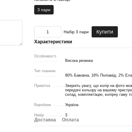
3 пари
Купити
Набір 3 пари
Характеристики
Особливості
Висока резинка
Тип тканини
80% Бавовна, 18% Поліамід, 2% Ел
Примітка
Зверніть увагу, що колір на фото мож
передачі кольору на вашому пристро
склад, комплектацію, колірну гаму т
Виробник
Україна
Набір
3
Доставка
Оплата