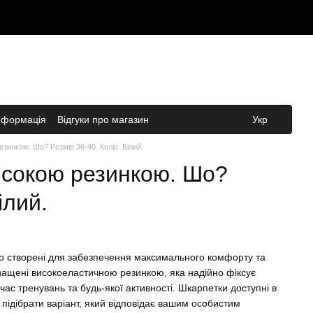
нформація
Відгуки про магазин
Укр
езинкою. Шо? Розмір 36-40. Колір: Білий.
високою резинкою. Шо?
ілий.
но створені для забезпечення максимального комфорту та
нащені високоеластичною резинкою, яка надійно фіксує
час тренувань та будь-якої активності. Шкарпетки доступні в
 підібрати варіант, який відповідає вашим особистим