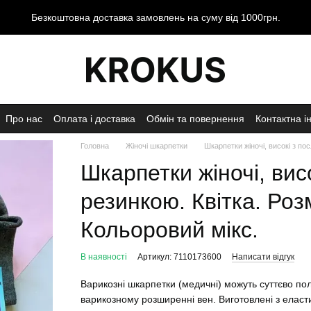
Безкоштовна доставка замовлень на суму від 1000грн.
Про нас
Оплата і доставка
Обмін та повернення
Контактна і
Головна
Жіночі шкарпетки
Шкарпетки жіночі, високі з по
Шкарпетки жіночі, вис
резинкою. Квітка. Розм
Кольоровий мікс.
В наявності
Артикул: 7110173600
Написати відгук
Варикозні шкарпетки (медичні) можуть суттєво по
варикозному розширенні вен. Виготовлені з еласт