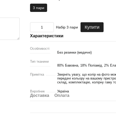
3 пари
Купити
Набір 3 пари
Характеристики
Особливості
Без резинки (медичні)
Тип тканини
80% Бавовна, 18% Поліамід, 2% Ел
Примітка
Зверніть увагу, що колір на фото мож
передачі кольору на вашому пристро
склад, комплектацію, колірну гаму т
Виробник
Україна
Доставка
Оплата