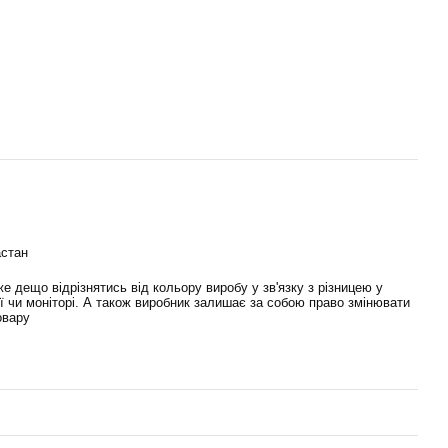
астан
е дещо відрізнятись від кольору виробу у зв'язку з різницею у
ї чи моніторі. А також виробник залишає за собою право змінювати
овару