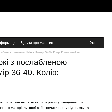
нформація
Відгуки про магазин
Укр
слабленою резинкою. Квітка. Розмір 36-40. Колір: Кольоровий мікс.
окі з послабленою
ір 36-40. Колір:
легшити стан ніг та зменшити ризик ускладнень при
ичного матеріалу, щоб забезпечити гарну підтримку та