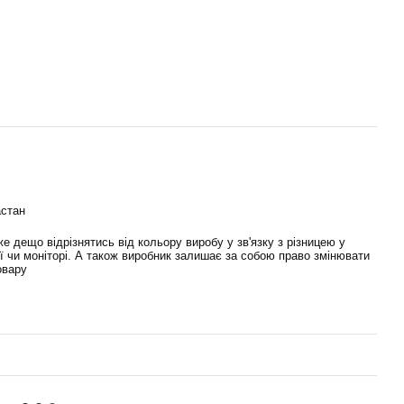
астан
е дещо відрізнятись від кольору виробу у зв'язку з різницею у
ї чи моніторі. А також виробник залишає за собою право змінювати
овару