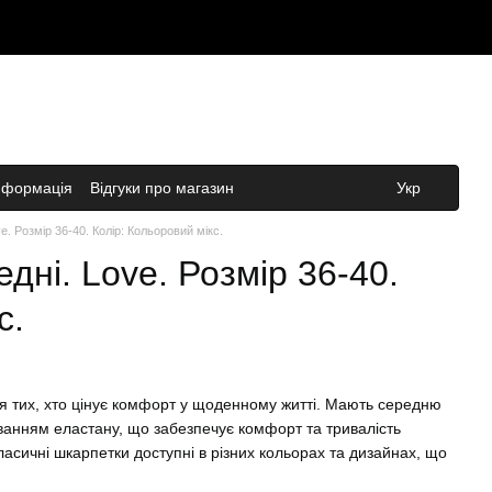
нформація
Відгуки про магазин
Укр
e. Розмір 36-40. Колір: Кольоровий мікс.
дні. Love. Розмір 36-40.
с.
ля тих, хто цінує комфорт у щоденному житті. Мають середню
аванням еластану, що забезпечує комфорт та тривалість
ласичні шкарпетки доступні в різних кольорах та дизайнах, що