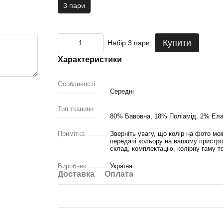
3 пари
Купити
Набір 3 пари
Характеристики
Особливості
Середні
Тип тканини
80% Бавовна, 18% Поліамід, 2% Ел
Примітка
Зверніть увагу, що колір на фото мож
передачі кольору на вашому пристро
склад, комплектацію, колірну гаму т
Виробник
Україна
Доставка
Оплата