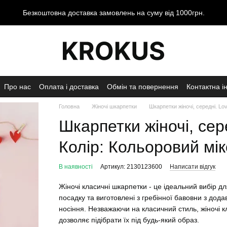
Безкоштовна доставка замовлень на суму від 1000грн.
Про нас
Оплата і доставка
Обмін та повернення
Контактна і
Головна
Жіночі шкарпетки
Шкарпетки жіночі, середні. Lov
Шкарпетки жіночі, сере
Колір: Кольоровий мік
В наявності
Артикул: 2130123600
Написати відгук
Жіночі класичні шкарпетки - це ідеальний вибір д
посадку та виготовлені з гребінної бавовни з дод
носіння. Незважаючи на класичний стиль, жіночі к
дозволяє підібрати їх під будь-який образ.