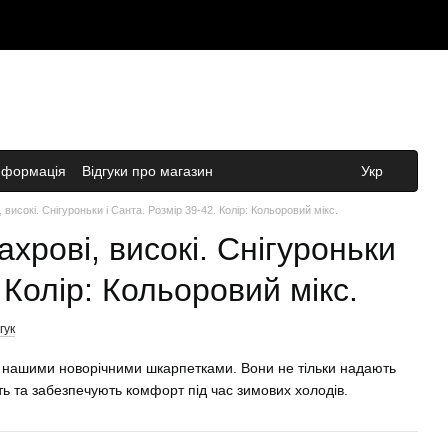
нформація
Відгуки про магазин
Укр
 високі. Снігуроньки і Санта. Розмір 39-42. Колір: Кольоровий мікс.
ахрові, високі. Снігуроньки
 Колір: Кольоровий мікс.
гук
з нашими новорічними шкарпетками. Вони не тільки надають
ть та забезпечують комфорт під час зимових холодів.