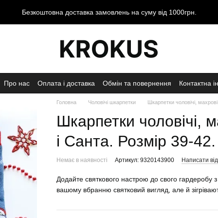
Безкоштовна доставка замовлень на суму від 1000грн.
Про нас
Оплата і доставка
Обмін та повернення
Контактна і
Головна
Чоловічі шкарпетки
Шкарпетки чоловічі, махрові,
Шкарпетки чоловічі, м
і Санта. Розмір 39-42.
Немає в наявності
Артикул: 9320143900
Написати від
Додайте святкового настрою до свого гардеробу 
вашому вбранню святковий вигляд, але й зігріваю