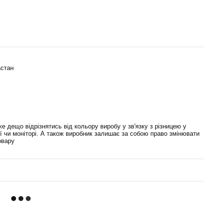
астан
е дещо відрізнятись від кольору виробу у зв'язку з різницею у
ї чи моніторі. А також виробник залишає за собою право змінювати
овару