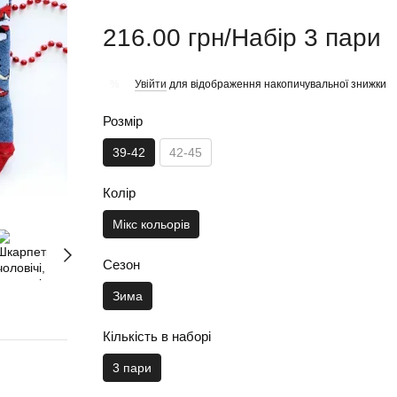
216.00 грн/Набір 3 пари
Увійти
для відображення накопичувальної знижки
%
Розмір
39-42
42-45
Колір
Мікс кольорів
Сезон
Зима
Кількість в наборі
3 пари